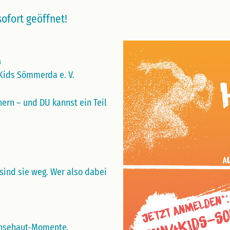
sofort geöffnet!
a
4Kids Sömmerda e. V.
hern – und DU kannst ein Teil
 sind sie weg. Wer also dabei
änsehaut-Momente.