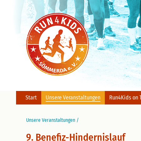
Wir machen uns Stark - für todkranke Kind
Run4Kids Sömmerda e.V.
Start
Unsere Veranstaltungen
Run4Kids on 
Unsere Veranstaltungen
/
9. Benefiz-Hindernislauf